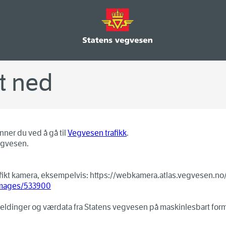
t ned
nner du ved å gå til
Vegvesen trafikk
.
egvesen.
esifikt kamera, eksempelvis: https://webkamera.atlas.vegvesen.n
images/
533900
eldinger og værdata fra Statens vegvesen på maskinlesbart forma