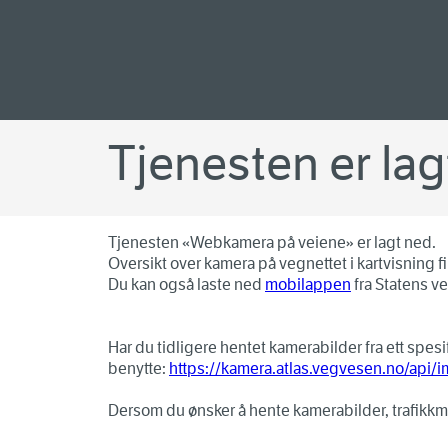
Tjenesten er lag
Tjenesten «Webkamera på veiene» er lagt ned.
Oversikt over kamera på vegnettet i kartvisning fi
Du kan også laste ned
mobilappen
fra Statens v
Har du tidligere hentet kamerabilder fra ett sp
benytte:
https://kamera.atlas.vegvesen.no/api/
Dersom du ønsker å hente kamerabilder, trafikkm