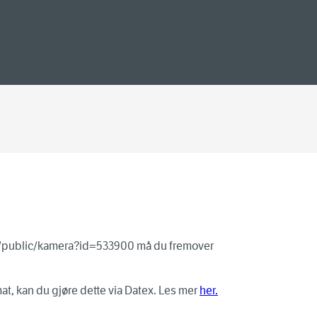
o/public/kamera?id=
533900
må du fremover
t, kan du gjøre dette via Datex. Les mer
her.