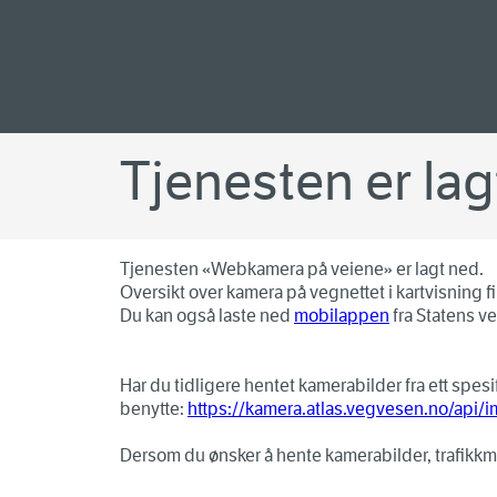
Tjenesten er lag
Tjenesten «Webkamera på veiene» er lagt ned.
Oversikt over kamera på vegnettet i kartvisning fi
Du kan også laste ned
mobilappen
fra Statens v
Har du tidligere hentet kamerabilder fra ett sp
benytte:
https://kamera.atlas.vegvesen.no/api/
Dersom du ønsker å hente kamerabilder, trafikkm