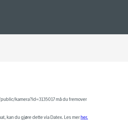
o/public/kamera?id=
3135017
må du fremover
t, kan du gjøre dette via Datex. Les mer
her.