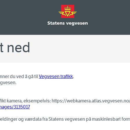
t ned
nner du ved å gå til
Vegvesen trafikk
.
egvesen.
esifikt kamera, eksempelvis: https://webkamera.atlas.vegvesen.n
images/
3135017
eldinger og værdata fra Statens vegvesen på maskinlesbart forma