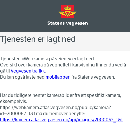
Tjenesten er lagt ned
Tjenesten «Webkamera på veiene» er lagt ned.
Oversikt over kamera på vegnettet i kartvisning finner du ved å
gå til
Vegvesen trafikk
.
Du kan også laste ned
mobilappen
fra Statens vegvesen.
Har du tidligere hentet kamerabilder fra ett spesifikt kamera,
eksempelvis:
https://webkamera.atlas.vegvesen.no/public/kamera?
id=
2000062_1&t
må du fremover benytte:
https://kamera.atlas.vegvesen.no/api/images/
2000062_1&t